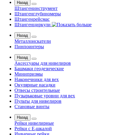
Назад
Штангенинструмент
Штангенглубиномеры
Штангенрейсмас
Штангенциркули
Назад
Металлоискатели
Пинпоинтеры
Назад
Аксессуары для нивелиров
Башмаки геодезические
Минипризмы
Наконечники для вех
Окулярные насадки
Отвесы строительные
Пузырьковые уровни для вех
Пульты для нивелиров
Становые винты
Назад
Рейки нивелирные
Рейки с Е-шкалой
Инварные рейки