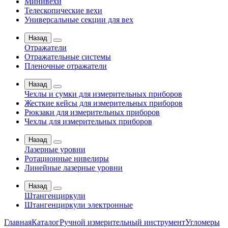
Минивехи
Телескопические вехи
Универсальные секции для вех
Назад
Отражатели
Отражательные системы
Пленочные отражатели
Назад
Чехлы и сумки для измерительных приборов
Жесткие кейсы для измерительных приборов
Рюкзаки для измерительных приборов
Чехлы для измерительных приборов
Назад
Лазерные уровни
Ротационные нивелиры
Линейные лазерные уровни
Назад
Штангенциркули
Штангенциркули электронные
Главная
Каталог
Ручной измерительный инструмент
Угломеры