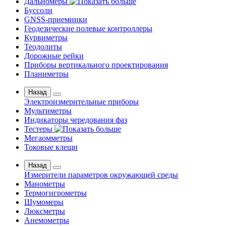
Дальномеры
Буссоли
GNSS-приемники
Геодезические полевые контроллеры
Курвиметры
Теодолиты
Дорожные рейки
Приборы вертикального проектирования
Планиметры
Назад
Электроизмерительные приборы
Мультиметры
Индикаторы чередования фаз
Тестеры
Мегаомметры
Токовые клещи
Назад
Измерители параметров окружающей среды
Манометры
Термогигрометры
Шумомеры
Люксметры
Анемометры