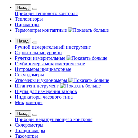
Назад
Приборы теплового контроля
Тепловизоры
Пирометры
Термометры контактные
Назад
Ручной измерительный инструмент
Строительные уровни
Рулетки измерительные
Глубиномеры микрометрические
Нутромеры индикаторные
Секундомеры
Угломеры и уклономеры
Штангенинструмент
Щупы для измерения зазоров
Индикаторы часового типа
Микрометры
Назад
Приборы неразрушающего контроля
Склерометры
Толщиномеры
Тахометры