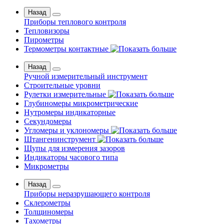
Назад
Приборы теплового контроля
Тепловизоры
Пирометры
Термометры контактные
Назад
Ручной измерительный инструмент
Строительные уровни
Рулетки измерительные
Глубиномеры микрометрические
Нутромеры индикаторные
Секундомеры
Угломеры и уклономеры
Штангенинструмент
Щупы для измерения зазоров
Индикаторы часового типа
Микрометры
Назад
Приборы неразрушающего контроля
Склерометры
Толщиномеры
Тахометры