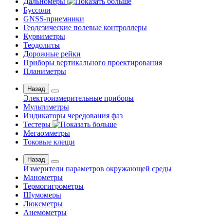
Дальномеры
Буссоли
GNSS-приемники
Геодезические полевые контроллеры
Курвиметры
Теодолиты
Дорожные рейки
Приборы вертикального проектирования
Планиметры
Назад
Электроизмерительные приборы
Мультиметры
Индикаторы чередования фаз
Тестеры
Мегаомметры
Токовые клещи
Назад
Измерители параметров окружающей среды
Манометры
Термогигрометры
Шумомеры
Люксметры
Анемометры