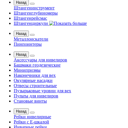
Назад
Штангенинструмент
Штангенглубиномеры
Штангенрейсмас
Штангенциркули
Назад
Металлоискатели
Пинпоинтеры
Назад
Аксессуары для нивелиров
Башмаки геодезические
Минипризмы
Наконечники для вех
Окулярные насадки
Отвесы строительные
Пузырьковые уровни для вех
Пульты для нивелиров
Становые винты
Назад
Рейки нивелирные
Рейки с Е-шкалой
Инварные рейки