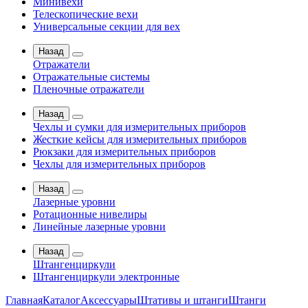
Минивехи
Телескопические вехи
Универсальные секции для вех
Назад
Отражатели
Отражательные системы
Пленочные отражатели
Назад
Чехлы и сумки для измерительных приборов
Жесткие кейсы для измерительных приборов
Рюкзаки для измерительных приборов
Чехлы для измерительных приборов
Назад
Лазерные уровни
Ротационные нивелиры
Линейные лазерные уровни
Назад
Штангенциркули
Штангенциркули электронные
Главная
Каталог
Аксессуары
Штативы и штанги
Штанги