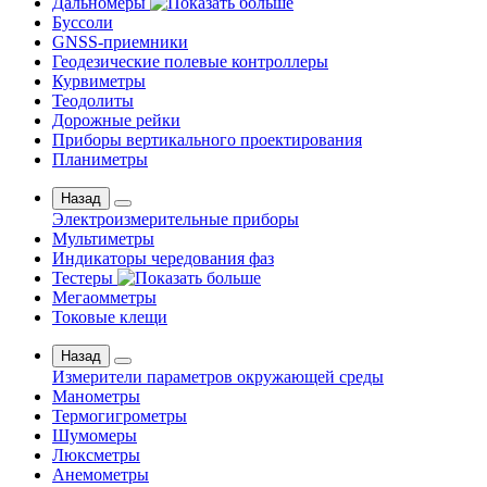
Дальномеры
Буссоли
GNSS-приемники
Геодезические полевые контроллеры
Курвиметры
Теодолиты
Дорожные рейки
Приборы вертикального проектирования
Планиметры
Назад
Электроизмерительные приборы
Мультиметры
Индикаторы чередования фаз
Тестеры
Мегаомметры
Токовые клещи
Назад
Измерители параметров окружающей среды
Манометры
Термогигрометры
Шумомеры
Люксметры
Анемометры