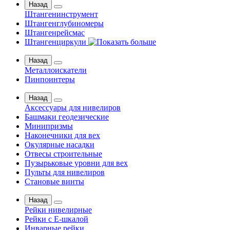
Назад
Штангенинструмент
Штангенглубиномеры
Штангенрейсмас
Штангенциркули
Назад
Металлоискатели
Пинпоинтеры
Назад
Аксессуары для нивелиров
Башмаки геодезические
Минипризмы
Наконечники для вех
Окулярные насадки
Отвесы строительные
Пузырьковые уровни для вех
Пульты для нивелиров
Становые винты
Назад
Рейки нивелирные
Рейки с Е-шкалой
Инварные рейки