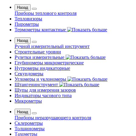
Назад
Приборы теплового контроля
Тепловизоры
Пирометры
Термометры контактные
Назад
Ручной измерительный инструмент
Строительные уровни
Рулетки измерительные
Глубиномеры микрометрические
Нутромеры индикаторные
Секундомеры
Угломеры и уклономеры
Штангенинструмент
Щупы для измерения зазоров
Индикаторы часового типа
Микрометры
Назад
Приборы неразрушающего контроля
Склерометры
Толщиномеры
Тахометры