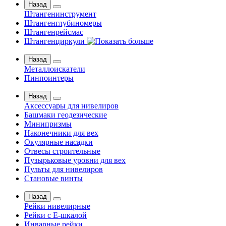
Назад
Штангенинструмент
Штангенглубиномеры
Штангенрейсмас
Штангенциркули
Назад
Металлоискатели
Пинпоинтеры
Назад
Аксессуары для нивелиров
Башмаки геодезические
Минипризмы
Наконечники для вех
Окулярные насадки
Отвесы строительные
Пузырьковые уровни для вех
Пульты для нивелиров
Становые винты
Назад
Рейки нивелирные
Рейки с Е-шкалой
Инварные рейки