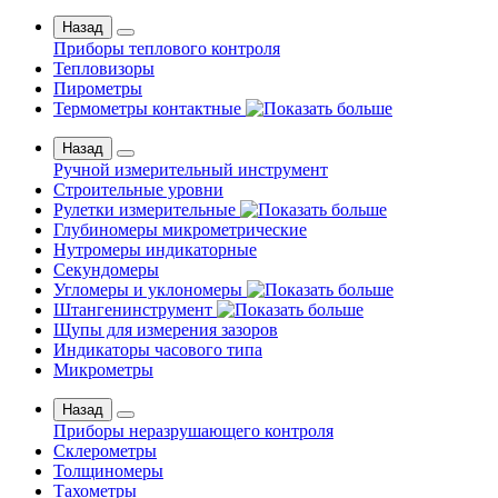
Назад
Приборы теплового контроля
Тепловизоры
Пирометры
Термометры контактные
Назад
Ручной измерительный инструмент
Строительные уровни
Рулетки измерительные
Глубиномеры микрометрические
Нутромеры индикаторные
Секундомеры
Угломеры и уклономеры
Штангенинструмент
Щупы для измерения зазоров
Индикаторы часового типа
Микрометры
Назад
Приборы неразрушающего контроля
Склерометры
Толщиномеры
Тахометры