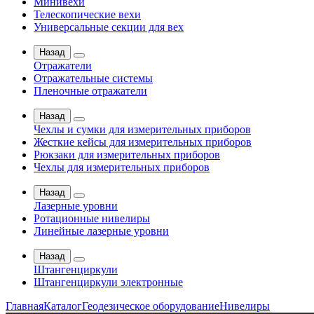
Минивехи
Телескопические вехи
Универсальные секции для вех
Назад
Отражатели
Отражательные системы
Пленочные отражатели
Назад
Чехлы и сумки для измерительных приборов
Жесткие кейсы для измерительных приборов
Рюкзаки для измерительных приборов
Чехлы для измерительных приборов
Назад
Лазерные уровни
Ротационные нивелиры
Линейные лазерные уровни
Назад
Штангенциркули
Штангенциркули электронные
Главная
Каталог
Геодезическое оборудование
Нивелиры