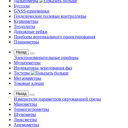
Дальномеры
Буссоли
GNSS-приемники
Геодезические полевые контроллеры
Курвиметры
Теодолиты
Дорожные рейки
Приборы вертикального проектирования
Планиметры
Назад
Электроизмерительные приборы
Мультиметры
Индикаторы чередования фаз
Тестеры
Мегаомметры
Токовые клещи
Назад
Измерители параметров окружающей среды
Манометры
Термогигрометры
Шумомеры
Люксметры
Анемометры