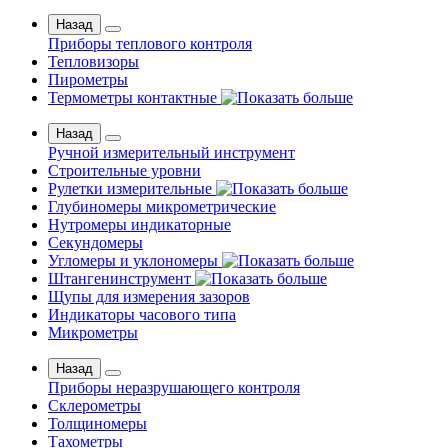
Назад
Приборы теплового контроля
Тепловизоры
Пирометры
Термометры контактные
Назад
Ручной измерительный инструмент
Строительные уровни
Рулетки измерительные
Глубиномеры микрометрические
Нутромеры индикаторные
Секундомеры
Угломеры и уклономеры
Штангенинструмент
Щупы для измерения зазоров
Индикаторы часового типа
Микрометры
Назад
Приборы неразрушающего контроля
Склерометры
Толщиномеры
Тахометры