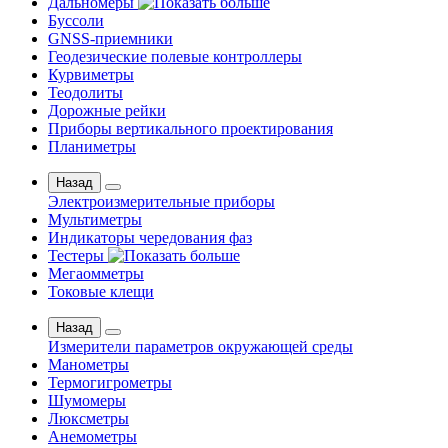
Дальномеры
Буссоли
GNSS-приемники
Геодезические полевые контроллеры
Курвиметры
Теодолиты
Дорожные рейки
Приборы вертикального проектирования
Планиметры
Назад
Электроизмерительные приборы
Мультиметры
Индикаторы чередования фаз
Тестеры
Мегаомметры
Токовые клещи
Назад
Измерители параметров окружающей среды
Манометры
Термогигрометры
Шумомеры
Люксметры
Анемометры