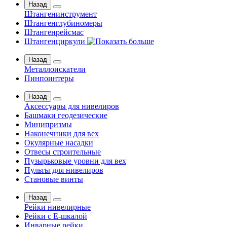
Назад
Штангенинструмент
Штангенглубиномеры
Штангенрейсмас
Штангенциркули
Назад
Металлоискатели
Пинпоинтеры
Назад
Аксессуары для нивелиров
Башмаки геодезические
Минипризмы
Наконечники для вех
Окулярные насадки
Отвесы строительные
Пузырьковые уровни для вех
Пульты для нивелиров
Становые винты
Назад
Рейки нивелирные
Рейки с Е-шкалой
Инварные рейки